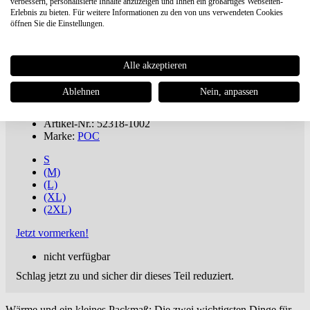
verbessern, personalisierte Inhalte anzuzeigen und Ihnen ein großartiges Webseiten-
Erlebnis zu bieten. Für weitere Informationen zu den von uns verwendeten Cookies
öffnen Sie die Einstellungen.
POC
Pro Thermal Vest Fahrradweste
€ 118,97
€ 169,95 UVP **
Alle akzeptieren
Du sparst 30%
Versandkostenfreie
Lieferung***
Ablehnen
Nein, anpassen
inkl. MwSt., zuzügl.
Versandkosten
Artikel-Nr.: 52318-1002
Marke:
POC
S
(M)
(L)
(XL)
(2XL)
Jetzt vormerken!
nicht verfügbar
Schlag jetzt zu und sicher dir dieses Teil reduziert.
Wärme und ein kleines Packmaß: Die zwei wichtigsten Dinge für