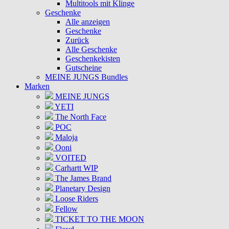
Multitools mit Klinge
Geschenke
Alle anzeigen
Geschenke
Zurück
Alle Geschenke
Geschenkekisten
Gutscheine
MEINE JUNGS Bundles
Marken
MEINE JUNGS
YETI
The North Face
POC
Maloja
Ooni
VOITED
Carhartt WIP
The James Brand
Planetary Design
Loose Riders
Fellow
TICKET TO THE MOON