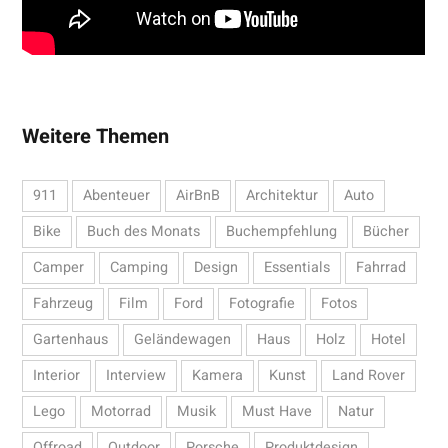
Weitere Themen
911
Abenteuer
AirBnB
Architektur
Auto
Bike
Buch des Monats
Buchempfehlung
Bücher
Camper
Camping
Design
Essentials
Fahrrad
Fahrzeug
Film
Ford
Fotografie
Fotos
Gartenhaus
Geländewagen
Haus
Holz
Hotel
Interior
Interview
Kamera
Kunst
Land Rover
Lego
Motorrad
Musik
Must Have
Natur
Offroad
Outdoor
Porsche
Produktdesign