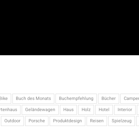
Bike
Buch des Monats
Buchempfehlung
Bücher
Campe
rtenhaus
Geländewagen
Haus
Holz
Hotel
Interior
Outdoor
Porsche
Produktdesign
Reisen
Spielzeug