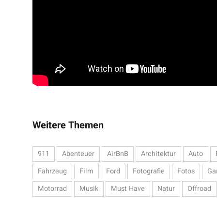
Weitere Themen
911
Abenteuer
AirBnB
Architektur
Auto
Fahrzeug
Film
Ford
Fotografie
Fotos
Ga
Motorrad
Musik
Must Have
Natur
Offroad