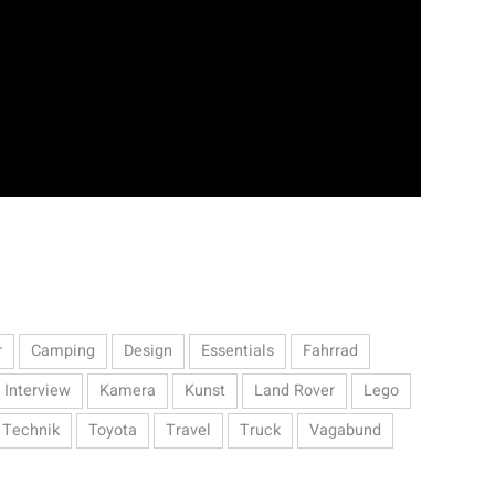
r
Camping
Design
Essentials
Fahrrad
Interview
Kamera
Kunst
Land Rover
Lego
Technik
Toyota
Travel
Truck
Vagabund