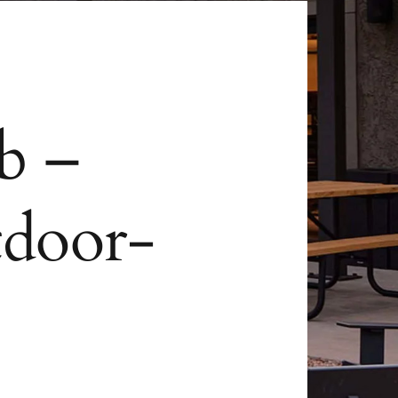
b –
tdoor-