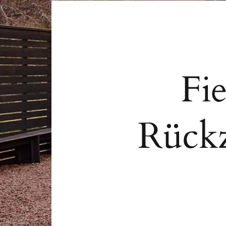
Fi
Rückz