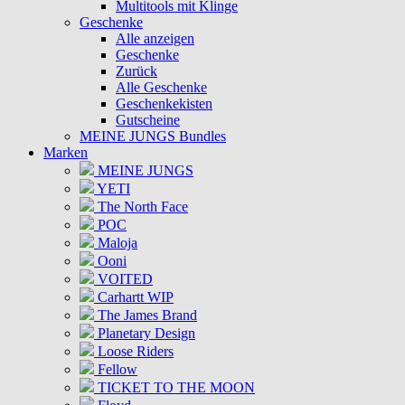
Multitools mit Klinge
Geschenke
Alle anzeigen
Geschenke
Zurück
Alle Geschenke
Geschenkekisten
Gutscheine
MEINE JUNGS Bundles
Marken
MEINE JUNGS
YETI
The North Face
POC
Maloja
Ooni
VOITED
Carhartt WIP
The James Brand
Planetary Design
Loose Riders
Fellow
TICKET TO THE MOON