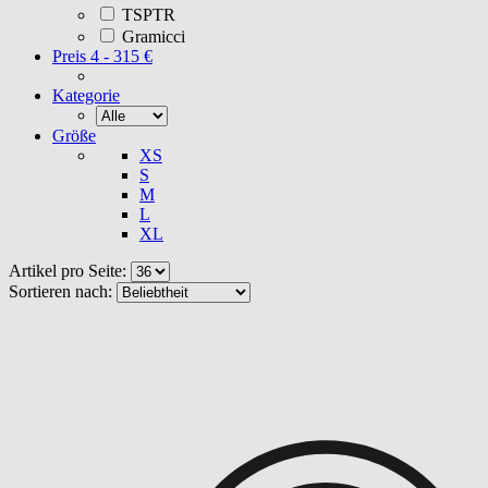
TSPTR
Gramicci
Preis
4 - 315 €
Kategorie
Größe
XS
S
M
L
XL
Artikel pro Seite:
Sortieren nach: