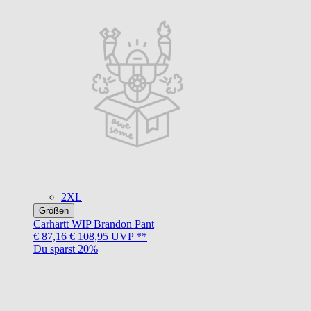
2XL
Größen
Carhartt WIP
Brandon Pant
€ 87,16
€ 108,95
UVP **
Du sparst 20%