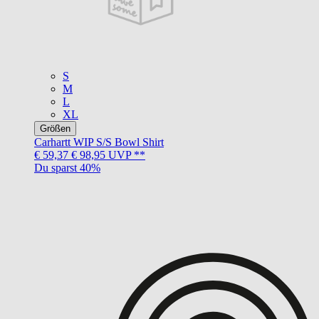
S
M
L
XL
Größen
Carhartt WIP
S/S Bowl Shirt
€ 59,37
€ 98,95
UVP **
Du sparst 40%