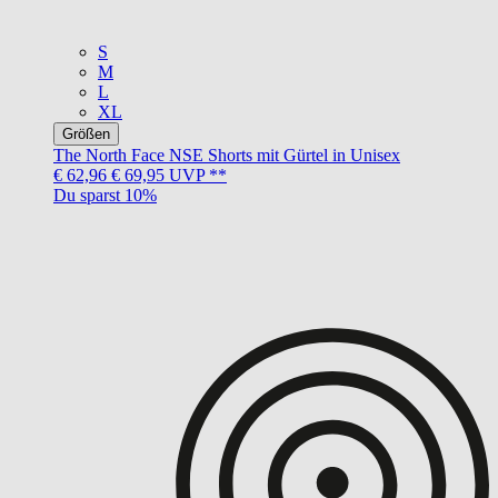
S
M
L
XL
Größen
The North Face
NSE Shorts mit Gürtel in Unisex
€ 62,96
€ 69,95
UVP **
Du sparst 10%