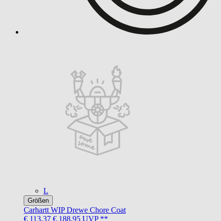
L
Größen
Carhartt WIP
Drewe Chore Coat
€ 113,37
€ 188,95
UVP **