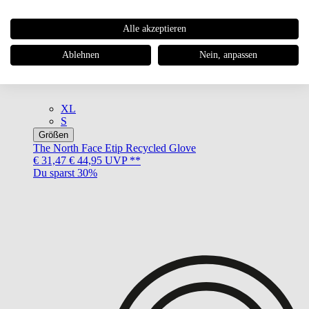
Alle akzeptieren
Ablehnen
Nein, anpassen
XL
S
Größen
The North Face
Etip Recycled Glove
€ 31,47
€ 44,95
UVP **
Du sparst 30%