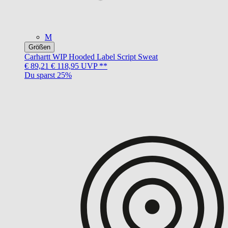
M
Größen
Carhartt WIP
Hooded Label Script Sweat
€ 89,21
€ 118,95
UVP **
Du sparst 25%