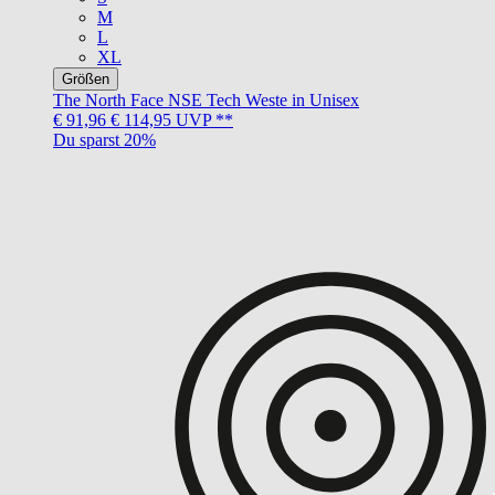
M
L
XL
Größen
The North Face
NSE Tech Weste in Unisex
€ 91,96
€ 114,95
UVP **
Du sparst 20%