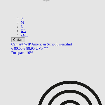
S
M
L
XL
2XL
Größen
Carhartt WIP
American Script Sweatshirt
€ 80,06
€ 88,95
UVP **
Du sparst 10%