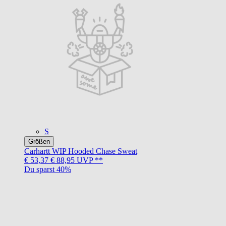
S
Größen
Carhartt WIP
Hooded Chase Sweat
€ 53,37
€ 88,95
UVP **
Du sparst 40%