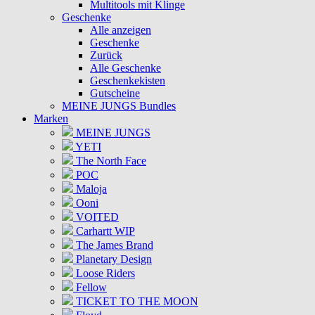
Multitools mit Klinge
Geschenke
Alle anzeigen
Geschenke
Zurück
Alle Geschenke
Geschenkekisten
Gutscheine
MEINE JUNGS Bundles
Marken
MEINE JUNGS
YETI
The North Face
POC
Maloja
Ooni
VOITED
Carhartt WIP
The James Brand
Planetary Design
Loose Riders
Fellow
TICKET TO THE MOON