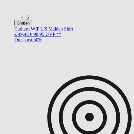
S
Größen
Carhartt WIP
L/S Malden Shirt
€ 49,48
€ 98,95
UVP **
Du sparst 50%