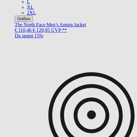
L
XL
2XL
Größen
The North Face
Men’s Antora Jacket
€ 110,46
€ 129,95
UVP **
Du sparst 15%