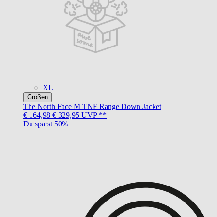
XL
Größen
The North Face
M TNF Range Down Jacket
€ 164,98
€ 329,95
UVP **
Du sparst 50%