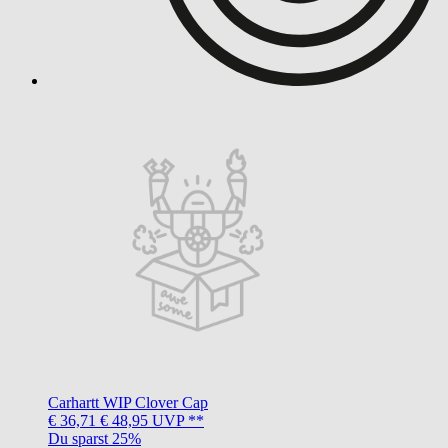
Carhartt WIP
Clover Cap
€ 36,71
€ 48,95
UVP **
Du sparst 25%