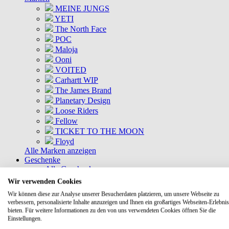
MEINE JUNGS
YETI
The North Face
POC
Maloja
Ooni
VOITED
Carhartt WIP
The James Brand
Planetary Design
Loose Riders
Fellow
TICKET TO THE MOON
Floyd
Alle Marken anzeigen
Geschenke
Alle Geschenke
Geschenkkisten
Wir verwenden Cookies
Gutscheine
Wir können diese zur Analyse unserer Besucherdaten platzieren, um unsere Webseite zu
DEALS
verbessern, personalisierte Inhalte anzuzeigen und Ihnen ein großartiges Webseiten-Erlebnis
Aktuelle Deals
bieten. Für weitere Informationen zu den von uns verwendeten Cookies öffnen Sie die
Kommende Deals
Einstellungen.
MEINE JUNGS Bundles