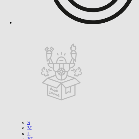
S
M
L