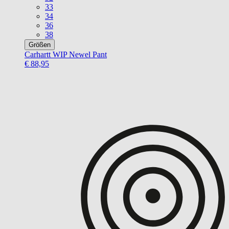
33
34
36
38
Größen
Carhartt WIP
Newel Pant
€ 88,95