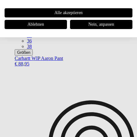
EUR
Alle akzeptieren
30
31
32
Ablehnen
Nein, anpassen
33
34
36
38
Größen
Carhartt WIP
Aaron Pant
€ 88,95