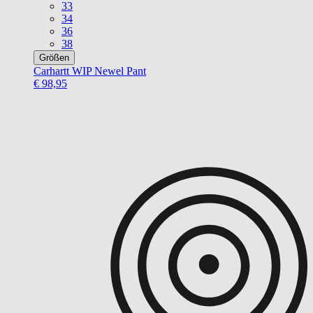
33
34
36
38
Größen
Carhartt WIP
Newel Pant
€ 98,95