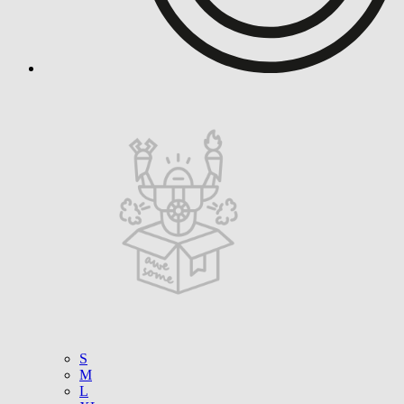
S
M
L