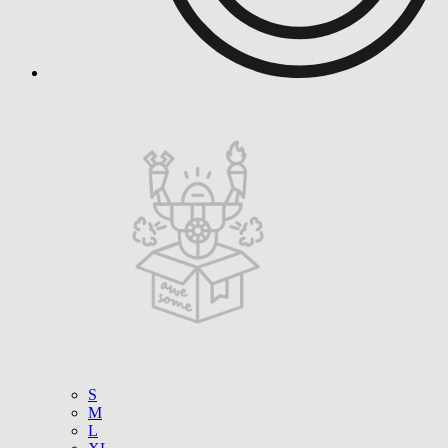
S
M
L