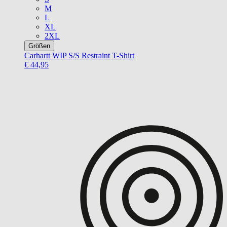
M
L
XL
2XL
Größen
Carhartt WIP
S/S Restraint T-Shirt
€ 44,95