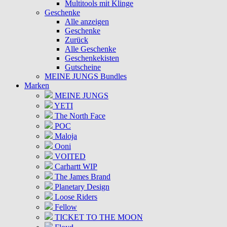
Multitools mit Klinge
Geschenke
Alle anzeigen
Geschenke
Zurück
Alle Geschenke
Geschenkekisten
Gutscheine
MEINE JUNGS Bundles
Marken
MEINE JUNGS
YETI
The North Face
POC
Maloja
Ooni
VOITED
Carhartt WIP
The James Brand
Planetary Design
Loose Riders
Fellow
TICKET TO THE MOON