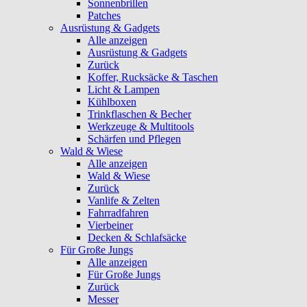
Sonnenbrillen
Patches
Ausrüstung & Gadgets
Alle anzeigen
Ausrüstung & Gadgets
Zurück
Koffer, Rucksäcke & Taschen
Licht & Lampen
Kühlboxen
Trinkflaschen & Becher
Werkzeuge & Multitools
Schärfen und Pflegen
Wald & Wiese
Alle anzeigen
Wald & Wiese
Zurück
Vanlife & Zelten
Fahrradfahren
Vierbeiner
Decken & Schlafsäcke
Für Große Jungs
Alle anzeigen
Für Große Jungs
Zurück
Messer