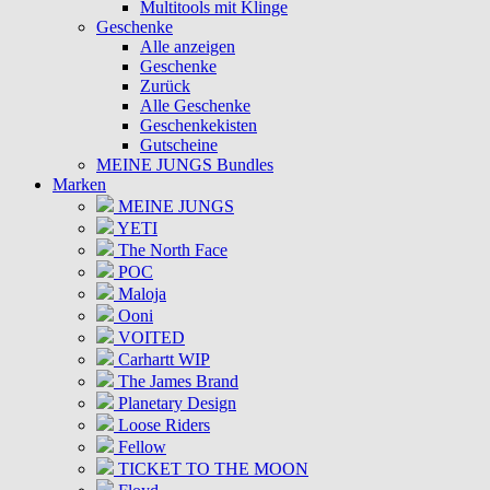
Multitools mit Klinge
Geschenke
Alle anzeigen
Geschenke
Zurück
Alle Geschenke
Geschenkekisten
Gutscheine
MEINE JUNGS Bundles
Marken
MEINE JUNGS
YETI
The North Face
POC
Maloja
Ooni
VOITED
Carhartt WIP
The James Brand
Planetary Design
Loose Riders
Fellow
TICKET TO THE MOON