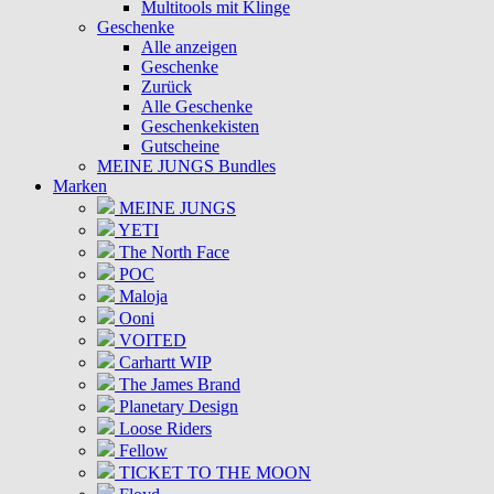
Multitools mit Klinge
Geschenke
Alle anzeigen
Geschenke
Zurück
Alle Geschenke
Geschenkekisten
Gutscheine
MEINE JUNGS Bundles
Marken
MEINE JUNGS
YETI
The North Face
POC
Maloja
Ooni
VOITED
Carhartt WIP
The James Brand
Planetary Design
Loose Riders
Fellow
TICKET TO THE MOON