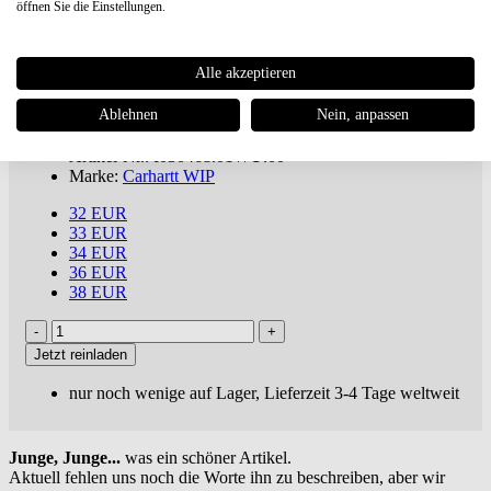
öffnen Sie die Einstellungen.
Carhartt WIP
Landon Pant
Alle akzeptieren
€ 128,95
Versandkostenfreie
Lieferung***
Ablehnen
Nein, anpassen
inkl. MwSt., zuzügl.
Versandkosten
Artikel-Nr.: I030468.01WU.00
Marke:
Carhartt WIP
32 EUR
33 EUR
34 EUR
36 EUR
38 EUR
Jetzt reinladen
nur noch wenige auf Lager, Lieferzeit 3-4 Tage weltweit
Junge, Junge...
was ein schöner Artikel.
Aktuell fehlen uns noch die Worte ihn zu beschreiben, aber wir