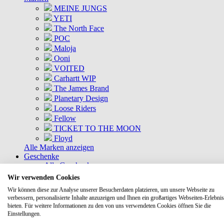
MEINE JUNGS
YETI
The North Face
POC
Maloja
Ooni
VOITED
Carhartt WIP
The James Brand
Planetary Design
Loose Riders
Fellow
TICKET TO THE MOON
Floyd
Alle Marken anzeigen
Geschenke
Alle Geschenke
Geschenkkisten
Wir verwenden Cookies
Gutscheine
Wir können diese zur Analyse unserer Besucherdaten platzieren, um unsere Webseite zu
DEALS
verbessern, personalisierte Inhalte anzuzeigen und Ihnen ein großartiges Webseiten-Erlebnis
Aktuelle Deals
bieten. Für weitere Informationen zu den von uns verwendeten Cookies öffnen Sie die
Kommende Deals
Einstellungen.
MEINE JUNGS Bundles