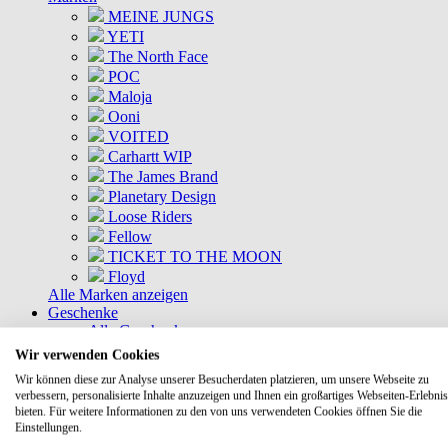
MEINE JUNGS
YETI
The North Face
POC
Maloja
Ooni
VOITED
Carhartt WIP
The James Brand
Planetary Design
Loose Riders
Fellow
TICKET TO THE MOON
Floyd
Alle Marken anzeigen
Geschenke
Alle Geschenke
Geschenkkisten
Wir verwenden Cookies
Gutscheine
Wir können diese zur Analyse unserer Besucherdaten platzieren, um unsere Webseite zu
DEALS
verbessern, personalisierte Inhalte anzuzeigen und Ihnen ein großartiges Webseiten-Erlebnis
Aktuelle Deals
bieten. Für weitere Informationen zu den von uns verwendeten Cookies öffnen Sie die
Kommende Deals
Einstellungen.
MEINE JUNGS Bundles