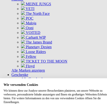
MEINE JUNGS
YETI
The North Face
POC
Maloja
Ooni
VOITED
Carhartt WIP
The James Brand
Planetary Design
Loose Riders
Fellow
TICKET TO THE MOON
Floyd
Alle Marken anzeigen
Geschenke
Alle Geschenke
Geschenkkisten
Wir verwenden Cookies
Gutscheine
Wir können diese zur Analyse unserer Besucherdaten platzieren, um unsere Webseite zu
DEALS
verbessern, personalisierte Inhalte anzuzeigen und Ihnen ein großartiges Webseiten-Erlebnis
Aktuelle Deals
bieten. Für weitere Informationen zu den von uns verwendeten Cookies öffnen Sie die
Kommende Deals
Einstellungen.
MEINE JUNGS Bundles