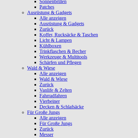
Sonnenbrillen
Patches
Ausrüstung & Gadgets
Alle anzeigen
Ausrüstung & Gadgets
Zurück
Koffer, Rucksäcke & Taschen
Licht & Lampen
Kühlboxen
Trinkflaschen & Becher
Werkzeuge & Multitools
Schärfen und Pflegen
Wald & Wiese
Alle anzeigen
Wald & Wiese
Zurück
Vanlife & Zelten
Fahrradfahren
Vierbeiner
Decken & Schlafsäcke
Für Große Jungs
Alle anzeigen
Für Große Jungs
Zurück
Messer