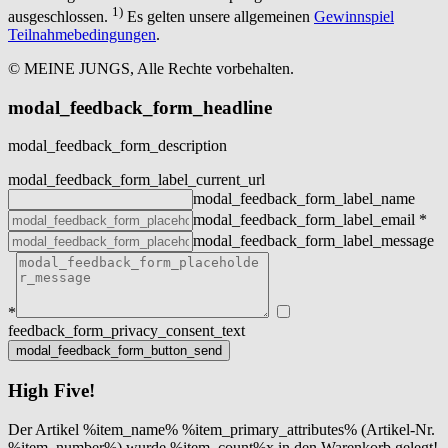
1)
ausgeschlossen.
Es gelten unsere allgemeinen
Gewinnspiel
Teilnahmebedingungen
.
© MEINE JUNGS, Alle Rechte vorbehalten.
modal_feedback_form_headline
modal_feedback_form_description
modal_feedback_form_label_current_url
modal_feedback_form_label_name
modal_feedback_form_label_email
*
modal_feedback_form_label_message
*
feedback_form_privacy_consent_text
High Five!
Der Artikel %item_name% %item_primary_attributes% (Artikel-Nr.
%item_number%) wurde %item_count%x in den Warenkorb gelegt!