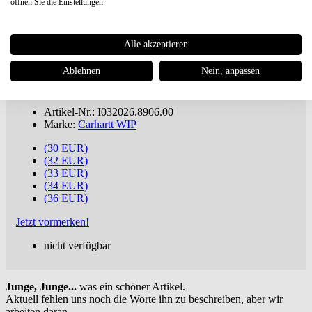
öffnen Sie die Einstellungen.
Carhartt WIP
Single Knee Short
Alle akzeptieren
€ 88,95
Ablehnen
Nein, anpassen
ab 100€
versandkostenfreie Lieferung oder Buch dabei ***
inkl. MwSt., zuzügl.
Versandkosten
Artikel-Nr.: I032026.8906.00
Marke:
Carhartt WIP
(30 EUR)
(32 EUR)
(33 EUR)
(34 EUR)
(36 EUR)
Jetzt vormerken!
nicht verfügbar
Junge, Junge...
was ein schöner Artikel.
Aktuell fehlen uns noch die Worte ihn zu beschreiben, aber wir
arbeiten daran.