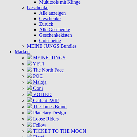
Multitools mit Klinge
Geschenke
Alle anzeigen
Geschenke
Zurück
Alle Geschenke
Geschenkekisten
Gutscheine
MEINE JUNGS Bundles
Marken
MEINE JUNGS
YETI
The North Face
POC
Maloja
Ooni
VOITED
Carhartt WIP
The James Brand
Planetary Design
Loose Riders
Fellow
TICKET TO THE MOON