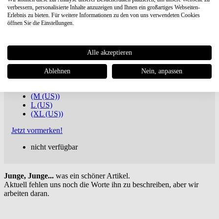
Gramicci
Pant Straight Fit
verbessern, personalisierte Inhalte anzuzeigen und Ihnen ein großartiges Webseiten-
Erlebnis zu bieten. Für weitere Informationen zu den von uns verwendeten Cookies
öffnen Sie die Einstellungen.
€ 109,95
Versandkostenfreie
Lieferung***
inkl. MwSt., zuzügl.
Versandkosten
Alle akzeptieren
Artikel-Nr.: G116-OGT-BLACK
Marke:
Gramicci
Ablehnen
Nein, anpassen
(S (US))
(M (US))
L (US)
(XL (US))
Jetzt vormerken!
nicht verfügbar
Junge, Junge...
was ein schöner Artikel.
Aktuell fehlen uns noch die Worte ihn zu beschreiben, aber wir
arbeiten daran.