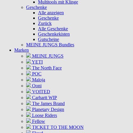
Multitools mit Klinge
Geschenke
Alle anzeigen
Geschenke
Zurück
Alle Geschenke
Geschenkekisten
Gutscheine
MEINE JUNGS Bundles
Marken
MEINE JUNGS
YETI
The North Face
POC
Maloja
Ooni
VOITED
Carhartt WIP
The James Brand
Planetary Design
Loose Riders
Fellow
TICKET TO THE MOON