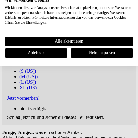
Wir verwenden Cookies
Wir können diese zur Analyse unserer Besucherdaten platzieren, um unsere Webseite zu
verbessern, personalisierte Inhalte anzuzeigen und Ihnen ein großartiges Webseiten-
Gramicci
Trouttail Tee
Erlebnis zu bieten. Für weitere Informationen zu den von uns verwendeten Cookies
öffnen Sie die Einstellungen.
€ 44,96
€ 59,95 UVP **
Du sparst 25%
ab 100€
versandkostenfreie Lieferung oder Buch dabei ***
Alle akzeptieren
inkl. MwSt., zuzügl.
Versandkosten
Ablehnen
Nein, anpassen
Artikel-Nr.: G5FU-T090-WHITE
Marke:
Gramicci
(S (US))
(M (US))
(L (US))
XL (US)
Jetzt vormerken!
nicht verfügbar
Schlag jetzt zu und sicher dir dieses Teil reduziert.
Junge, Junge...
was ein schöner Artikel.
Aktuell fehlen uns noch die Worte ihn zu beschreiben, aber wir