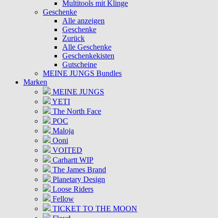
Multitools mit Klinge
Geschenke
Alle anzeigen
Geschenke
Zurück
Alle Geschenke
Geschenkekisten
Gutscheine
MEINE JUNGS Bundles
Marken
MEINE JUNGS
YETI
The North Face
POC
Maloja
Ooni
VOITED
Carhartt WIP
The James Brand
Planetary Design
Loose Riders
Fellow
TICKET TO THE MOON