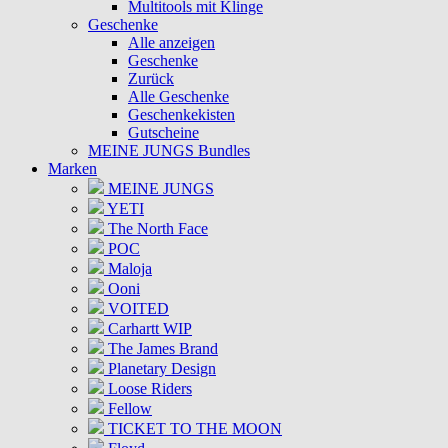
Multitools mit Klinge
Geschenke
Alle anzeigen
Geschenke
Zurück
Alle Geschenke
Geschenkekisten
Gutscheine
MEINE JUNGS Bundles
Marken
MEINE JUNGS
YETI
The North Face
POC
Maloja
Ooni
VOITED
Carhartt WIP
The James Brand
Planetary Design
Loose Riders
Fellow
TICKET TO THE MOON