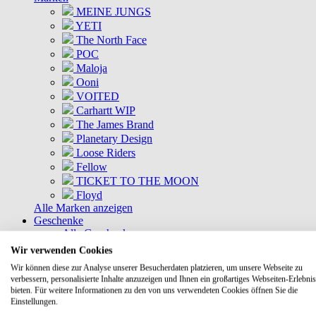
MEINE JUNGS
YETI
The North Face
POC
Maloja
Ooni
VOITED
Carhartt WIP
The James Brand
Planetary Design
Loose Riders
Fellow
TICKET TO THE MOON
Floyd
Alle Marken anzeigen
Geschenke
Alle Geschenke
Geschenkkisten
Wir verwenden Cookies
Gutscheine
Wir können diese zur Analyse unserer Besucherdaten platzieren, um unsere Webseite zu
DEALS
verbessern, personalisierte Inhalte anzuzeigen und Ihnen ein großartiges Webseiten-Erlebnis
Aktuelle Deals
bieten. Für weitere Informationen zu den von uns verwendeten Cookies öffnen Sie die
Kommende Deals
Einstellungen.
MEINE JUNGS Bundles