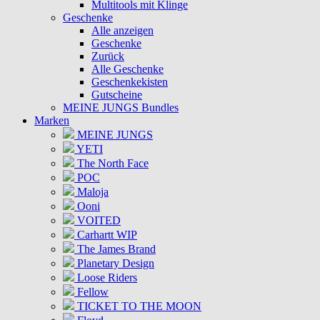
Multitools mit Klinge
Geschenke
Alle anzeigen
Geschenke
Zurück
Alle Geschenke
Geschenkekisten
Gutscheine
MEINE JUNGS Bundles
Marken
MEINE JUNGS
YETI
The North Face
POC
Maloja
Ooni
VOITED
Carhartt WIP
The James Brand
Planetary Design
Loose Riders
Fellow
TICKET TO THE MOON