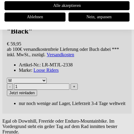
Alle akzeptieren
Loose Riders
Tech Men Jersey
Ablehnen
Nein, anpassen
Longsleeve Stealth Langarmshirt
"Black"
€ 59,95
ab 100€
versandkostenfreie Lieferung oder Buch dabei ***
inkl. MwSt., zuzügl.
Versandkosten
Artikel-Nr.: LR-MTJL-2338
Marke:
Loose Riders
Jetzt reinladen
nur noch wenige auf Lager, Lieferzeit 3-4 Tage weltweit
Egal ob Downhill, Freeride oder Enduro-Mountainbike. Im
Vordergrund steht ein geiler Tag auf dem Rad inmitten bester
Freunde.