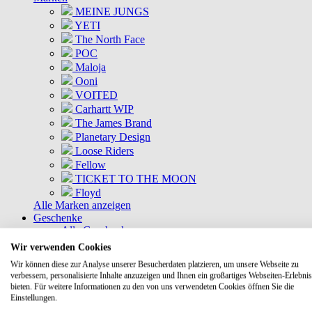
MEINE JUNGS
YETI
The North Face
POC
Maloja
Ooni
VOITED
Carhartt WIP
The James Brand
Planetary Design
Loose Riders
Fellow
TICKET TO THE MOON
Floyd
Alle Marken anzeigen
Geschenke
Alle Geschenke
Geschenkkisten
Wir verwenden Cookies
Gutscheine
Wir können diese zur Analyse unserer Besucherdaten platzieren, um unsere Webseite zu
DEALS
verbessern, personalisierte Inhalte anzuzeigen und Ihnen ein großartiges Webseiten-Erlebnis
Aktuelle Deals
bieten. Für weitere Informationen zu den von uns verwendeten Cookies öffnen Sie die
Kommende Deals
Einstellungen.
MEINE JUNGS Bundles