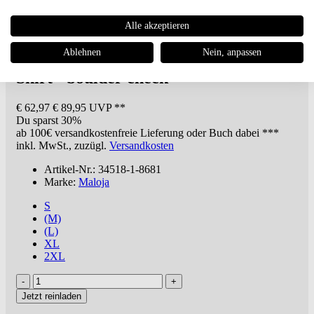
Alle akzeptieren
Ablehnen
Nein, anpassen
Maloja
DerjonM. - Organic Hemp
Shirt - boulder check
€ 62,97
€ 89,95 UVP **
Du sparst 30%
ab 100€
versandkostenfreie Lieferung oder Buch dabei ***
inkl. MwSt., zuzügl.
Versandkosten
Artikel-Nr.: 34518-1-8681
Marke:
Maloja
S
(M)
(L)
XL
2XL
Jetzt reinladen