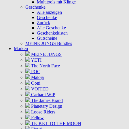
Multitools mit Klinge
Geschenke
Alle anzeigen
Geschenke
Zurück
Alle Geschenke
Geschenkekisten
Gutscheine
MEINE JUNGS Bundles
Marken
MEINE JUNGS
YETI
The North Face
POC
Maloja
Ooni
VOITED
Carhartt WIP
The James Brand
Planetary Design
Loose Riders
Fellow
TICKET TO THE MOON