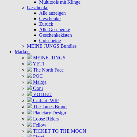
Multitools mit Klinge
Geschenke
Alle anzeigen
Geschenke
Zurück
Alle Geschenke
Geschenkekisten
Gutscheine
MEINE JUNGS Bundles
Marken
MEINE JUNGS
YETI
The North Face
POC
Maloja
Ooni
VOITED
Carhartt WIP
The James Brand
Planetary Design
Loose Riders
Fellow
TICKET TO THE MOON