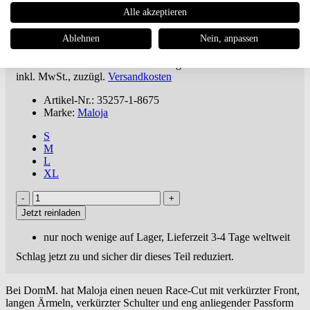
Maloja
DomM. Race-Trikot "Oak"
Alle akzeptieren
Ablehnen
Nein, anpassen
€ 87,50
€ 125,00 UVP **
Du sparst 30%
ab 100€
versandkostenfreie Lieferung oder Buch dabei ***
inkl. MwSt., zuzügl.
Versandkosten
Artikel-Nr.: 35257-1-8675
Marke:
Maloja
S
M
L
XL
Jetzt reinladen
nur noch wenige auf Lager, Lieferzeit 3-4 Tage weltweit
Schlag jetzt zu und sicher dir dieses Teil reduziert.
Bei DomM. hat Maloja einen neuen Race-Cut mit verkürzter Front,
langen Ärmeln, verkürzter Schulter und eng anliegender Passform