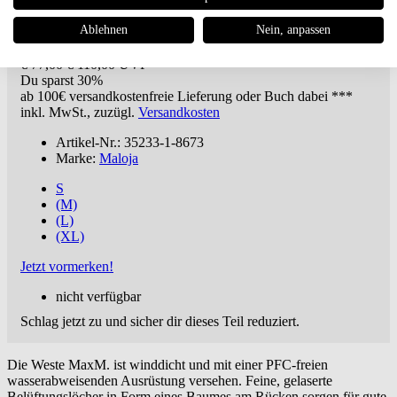
Maloja
MAXM. VEST Bike-Weste
Ablehnen
Nein, anpassen
€ 77,00
€ 110,00 UVP **
Du sparst 30%
ab 100€
versandkostenfreie Lieferung oder Buch dabei ***
inkl. MwSt., zuzügl.
Versandkosten
Artikel-Nr.: 35233-1-8673
Marke:
Maloja
S
(M)
(L)
(XL)
Jetzt vormerken!
nicht verfügbar
Schlag jetzt zu und sicher dir dieses Teil reduziert.
Die Weste MaxM. ist winddicht und mit einer PFC-freien
wasserabweisenden Ausrüstung versehen. Feine, gelaserte
Belüftungslöcher in Form eines Baumes am Rücken sorgen für gute