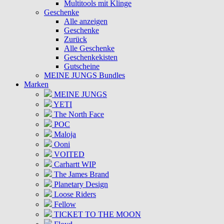
Multitools mit Klinge
Geschenke
Alle anzeigen
Geschenke
Zurück
Alle Geschenke
Geschenkekisten
Gutscheine
MEINE JUNGS Bundles
Marken
MEINE JUNGS
YETI
The North Face
POC
Maloja
Ooni
VOITED
Carhartt WIP
The James Brand
Planetary Design
Loose Riders
Fellow
TICKET TO THE MOON