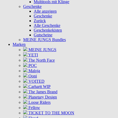
Multitools mit Klinge
Geschenke
Alle anzeigen
Geschenke
Zurück
Alle Geschenke
Geschenkekisten
Gutscheine
MEINE JUNGS Bundles
Marken
MEINE JUNGS
YETI
The North Face
POC
Maloja
Ooni
VOITED
Carhartt WIP
The James Brand
Planetary Design
Loose Riders
Fellow
TICKET TO THE MOON