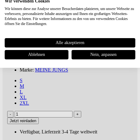
Wir verwenden Cookies
Wir können diese zur Analyse unserer Besucherdaten platzieren, um unsere Webseite zu
verbessern, personalisierte Inhalte anzuzeigen und Ihnen ein großartiges Webseiten-
MEINE JUNGS
x Heimplanet "Boys
Erlebnis zu bieten. Für weitere Informationen zu den von uns verwendeten Cookies
öffnen Sie die Einstellungen.
don't cry" T-Shirt
€ 39,95
Alle akzeptieren
ab 100€
versandkostenfreie Lieferung oder Buch dabei ***
inkl. MwSt., zuzügl.
Versandkosten
Ablehnen
Nein, anpassen
Artikel-Nr.: MJ-1026
Marke:
MEINE JUNGS
S
M
L
XL
2XL
Jetzt reinladen
Verfügbar, Lieferzeit 3-4 Tage weltweit