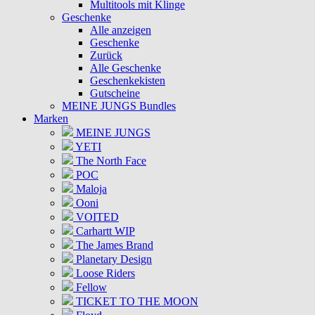
Multitools mit Klinge
Geschenke
Alle anzeigen
Geschenke
Zurück
Alle Geschenke
Geschenkekisten
Gutscheine
MEINE JUNGS Bundles
Marken
MEINE JUNGS
YETI
The North Face
POC
Maloja
Ooni
VOITED
Carhartt WIP
The James Brand
Planetary Design
Loose Riders
Fellow
TICKET TO THE MOON