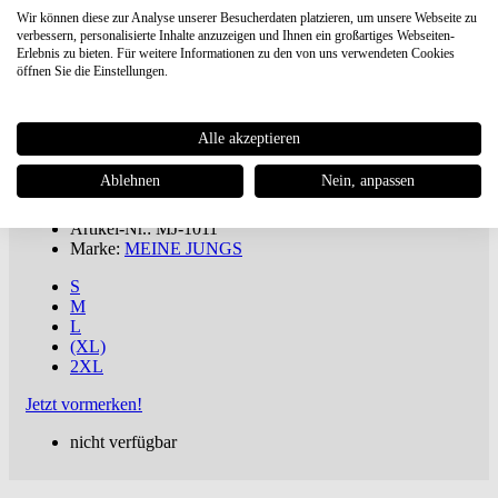
Wir können diese zur Analyse unserer Besucherdaten platzieren, um unsere Webseite zu
verbessern, personalisierte Inhalte anzuzeigen und Ihnen ein großartiges Webseiten-
Erlebnis zu bieten. Für weitere Informationen zu den von uns verwendeten Cookies
MEINE JUNGS
x Heimplanet "High
öffnen Sie die Einstellungen.
Five" T-Shirt
Alle akzeptieren
€ 39,95
ab 100€
versandkostenfreie Lieferung oder Buch dabei ***
Ablehnen
Nein, anpassen
inkl. MwSt., zuzügl.
Versandkosten
Artikel-Nr.: MJ-1011
Marke:
MEINE JUNGS
S
M
L
(XL)
2XL
Jetzt vormerken!
nicht verfügbar