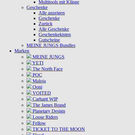
Multitools mit Klinge
Geschenke
Alle anzeigen
Geschenke
Zurück
Alle Geschenke
Geschenkekisten
Gutscheine
MEINE JUNGS Bundles
Marken
MEINE JUNGS
YETI
The North Face
POC
Maloja
Ooni
VOITED
Carhartt WIP
The James Brand
Planetary Design
Loose Riders
Fellow
TICKET TO THE MOON