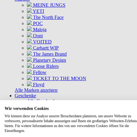
MEINE JUNGS
YETI
The North Face
POC
Maloja
Ooni
VOITED
Carhartt WIP
The James Brand
Planetary Design
Loose Riders
Fellow
TICKET TO THE MOON
Floyd
Alle Marken anzeigen
Geschenke
Alle Geschenke
Geschenkkisten
Wir verwenden Cookies
Gutscheine
Wir können diese zur Analyse unserer Besucherdaten platzieren, um unsere Webseite zu
DEALS
verbessern, personalisierte Inhalte anzuzeigen und Ihnen ein großartiges Webseiten-Erlebnis
Aktuelle Deals
bieten. Für weitere Informationen zu den von uns verwendeten Cookies öffnen Sie die
Kommende Deals
Einstellungen.
MEINE JUNGS Bundles