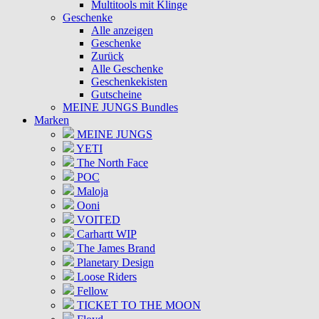
Multitools mit Klinge
Geschenke
Alle anzeigen
Geschenke
Zurück
Alle Geschenke
Geschenkekisten
Gutscheine
MEINE JUNGS Bundles
Marken
MEINE JUNGS
YETI
The North Face
POC
Maloja
Ooni
VOITED
Carhartt WIP
The James Brand
Planetary Design
Loose Riders
Fellow
TICKET TO THE MOON