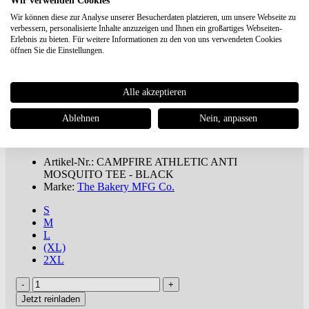
Wir verwenden Cookies
Wir können diese zur Analyse unserer Besucherdaten platzieren, um unsere Webseite zu
verbessern, personalisierte Inhalte anzuzeigen und Ihnen ein großartiges Webseiten-
The Bakery MFG Co.
CAMPFIRE
Erlebnis zu bieten. Für weitere Informationen zu den von uns verwendeten Cookies
ATHLETIC ANTI MOSQUITO TEE -
öffnen Sie die Einstellungen.
BLACK
Alle akzeptieren
€ 20,00
€ 37,90 UVP **
Du sparst 47%
Ablehnen
Nein, anpassen
ab 100€
versandkostenfreie Lieferung oder Buch dabei ***
inkl. MwSt., zuzügl.
Versandkosten
Artikel-Nr.: CAMPFIRE ATHLETIC ANTI
MOSQUITO TEE - BLACK
Marke:
The Bakery MFG Co.
S
M
L
(XL)
2XL
Jetzt reinladen