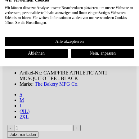
Wir verwenden Cookies
Wir können diese zur Analyse unserer Besucherdaten platzieren, um unsere Webseite zu
verbessern, personalisierte Inhalte anzuzeigen und Ihnen ein großartiges Webseiten-
The Bakery MFG Co.
CAMPFIRE
Erlebnis zu bieten. Für weitere Informationen zu den von uns verwendeten Cookies
ATHLETIC ANTI MOSQUITO TEE -
öffnen Sie die Einstellungen.
BLACK
Alle akzeptieren
€ 20,00
€ 37,90 UVP **
Du sparst 47%
Ablehnen
Nein, anpassen
ab 100€
versandkostenfreie Lieferung oder Buch dabei ***
inkl. MwSt., zuzügl.
Versandkosten
Artikel-Nr.: CAMPFIRE ATHLETIC ANTI
MOSQUITO TEE - BLACK
Marke:
The Bakery MFG Co.
S
M
L
(XL)
2XL
Jetzt reinladen