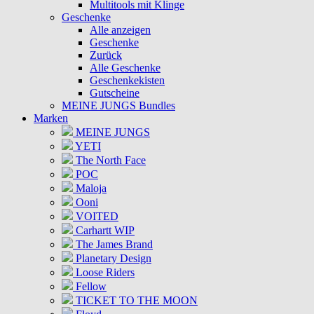
Multitools mit Klinge
Geschenke
Alle anzeigen
Geschenke
Zurück
Alle Geschenke
Geschenkekisten
Gutscheine
MEINE JUNGS Bundles
Marken
MEINE JUNGS
YETI
The North Face
POC
Maloja
Ooni
VOITED
Carhartt WIP
The James Brand
Planetary Design
Loose Riders
Fellow
TICKET TO THE MOON