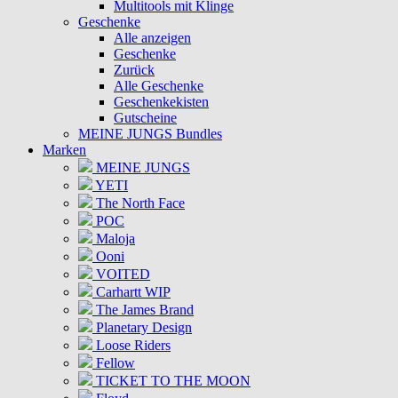
Multitools mit Klinge
Geschenke
Alle anzeigen
Geschenke
Zurück
Alle Geschenke
Geschenkekisten
Gutscheine
MEINE JUNGS Bundles
Marken
MEINE JUNGS
YETI
The North Face
POC
Maloja
Ooni
VOITED
Carhartt WIP
The James Brand
Planetary Design
Loose Riders
Fellow
TICKET TO THE MOON