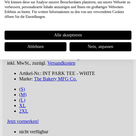
Wir können diese zur Analyse unserer Besucherdaten platzieren, um unsere Webseite zu
verbessern, personalisierte Inhalte anzuzeigen und Ihnen ein großartiges Webseiten-
Erlebnis zu bieten. Für weitere Informationen zu den von uns verwendeten Cookies
öffnen Sie die Einstellungen.
The Bakery MFG Co.
INT PARK TEE
- WHITE
Alle akzeptieren
€ 19,00
€ 37,90 UVP **
Ablehnen
Nein, anpassen
Du sparst 50%
ab 100€
versandkostenfreie Lieferung oder Buch dabei ***
inkl. MwSt., zuzügl.
Versandkosten
Artikel-Nr.: INT PARK TEE - WHITE
Marke:
The Bakery MFG Co.
(S)
(M)
(L)
XL
2XL
Jetzt vormerken!
nicht verfügbar