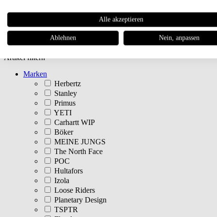
Newsletter
Alle akzeptieren
Magazin
Ablehnen
Nein, anpassen
Artikel filtern
Marken
Herbertz
Stanley
Primus
YETI
Carhartt WIP
Böker
MEINE JUNGS
The North Face
POC
Hultafors
Izola
Loose Riders
Planetary Design
TSPTR