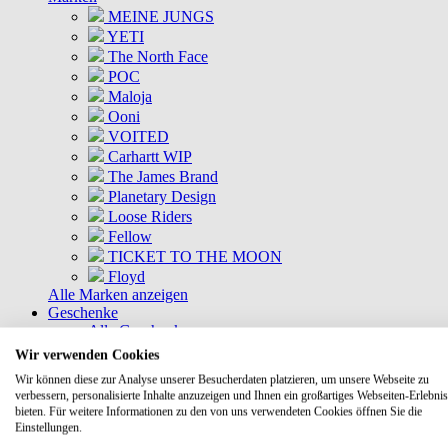
MEINE JUNGS
YETI
The North Face
POC
Maloja
Ooni
VOITED
Carhartt WIP
The James Brand
Planetary Design
Loose Riders
Fellow
TICKET TO THE MOON
Floyd
Alle Marken anzeigen
Geschenke
Alle Geschenke
Geschenkkisten
Wir verwenden Cookies
Gutscheine
Wir können diese zur Analyse unserer Besucherdaten platzieren, um unsere Webseite zu
DEALS
verbessern, personalisierte Inhalte anzuzeigen und Ihnen ein großartiges Webseiten-Erlebnis
Aktuelle Deals
bieten. Für weitere Informationen zu den von uns verwendeten Cookies öffnen Sie die
Kommende Deals
Einstellungen.
MEINE JUNGS Bundles