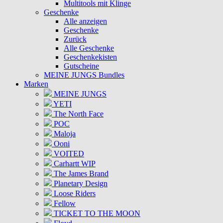
Multitools mit Klinge
Geschenke
Alle anzeigen
Geschenke
Zurück
Alle Geschenke
Geschenkekisten
Gutscheine
MEINE JUNGS Bundles
Marken
MEINE JUNGS
YETI
The North Face
POC
Maloja
Ooni
VOITED
Carhartt WIP
The James Brand
Planetary Design
Loose Riders
Fellow
TICKET TO THE MOON