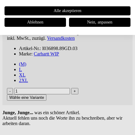
Alle akzeptieren
Carhartt WIP
Harper Sweat Short
Ablehnen
Nein, anpassen
€ 78,95
ab 100€
versandkostenfreie Lieferung oder Buch dabei ***
inkl. MwSt., zuzügl.
Versandkosten
Artikel-Nr.: I036898.89GD.03
Marke:
Carhartt WIP
(M)
L
XL
2XL
Wähle eine Variante
Junge, Junge...
was ein schöner Artikel.
Aktuell fehlen uns noch die Worte ihn zu beschreiben, aber wir
arbeiten daran.