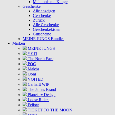
Multitools mit Klinge
Geschenke
Alle anzeigen
Geschenke
Zurück
Alle Geschenke
Geschenkekisten
Gutscheine
MEINE JUNGS Bundles
Marken
MEINE JUNGS
YETI
The North Face
POC
Maloja
Ooni
VOITED
Carhartt WIP
The James Brand
Planetary Design
Loose Riders
Fellow
TICKET TO THE MOON