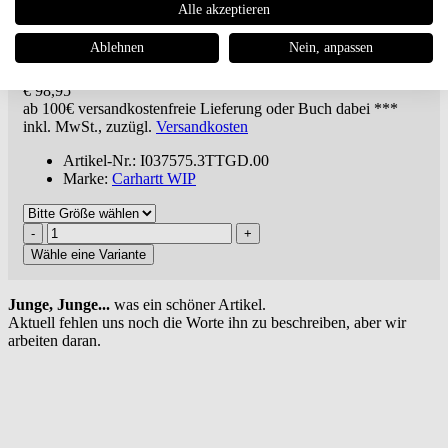
Alle akzeptieren
Carhartt WIP
Kade Cargo Pant
Ablehnen
Nein, anpassen
€ 98,95
ab 100€
versandkostenfreie Lieferung oder Buch dabei ***
inkl. MwSt., zuzügl.
Versandkosten
Artikel-Nr.: I037575.3TTGD.00
Marke:
Carhartt WIP
Wähle eine Variante
Junge, Junge...
was ein schöner Artikel.
Aktuell fehlen uns noch die Worte ihn zu beschreiben, aber wir
arbeiten daran.