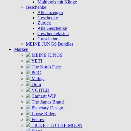
Multitools mit Klinge
Geschenke
Alle anzeigen
Geschenke
Zurück
Alle Geschenke
Geschenkekisten
Gutscheine
MEINE JUNGS Bundles
Marken
MEINE JUNGS
YETI
The North Face
POC
Maloja
Ooni
VOITED
Carhartt WIP
The James Brand
Planetary Design
Loose Riders
Fellow
TICKET TO THE MOON