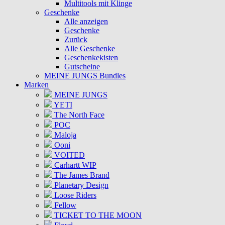
Multitools mit Klinge
Geschenke
Alle anzeigen
Geschenke
Zurück
Alle Geschenke
Geschenkekisten
Gutscheine
MEINE JUNGS Bundles
Marken
MEINE JUNGS
YETI
The North Face
POC
Maloja
Ooni
VOITED
Carhartt WIP
The James Brand
Planetary Design
Loose Riders
Fellow
TICKET TO THE MOON