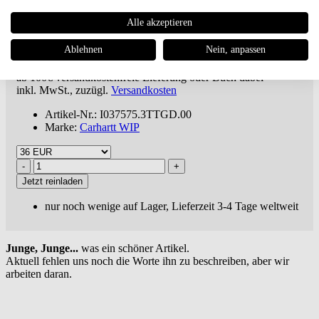
Alle akzeptieren
Carhartt WIP
Kade Cargo Pant
Ablehnen
Nein, anpassen
€ 98,95
ab 100€
versandkostenfreie Lieferung oder Buch dabei ***
inkl. MwSt., zuzügl.
Versandkosten
Artikel-Nr.: I037575.3TTGD.00
Marke:
Carhartt WIP
Jetzt reinladen
nur noch wenige auf Lager, Lieferzeit 3-4 Tage weltweit
Junge, Junge...
was ein schöner Artikel.
Aktuell fehlen uns noch die Worte ihn zu beschreiben, aber wir
arbeiten daran.