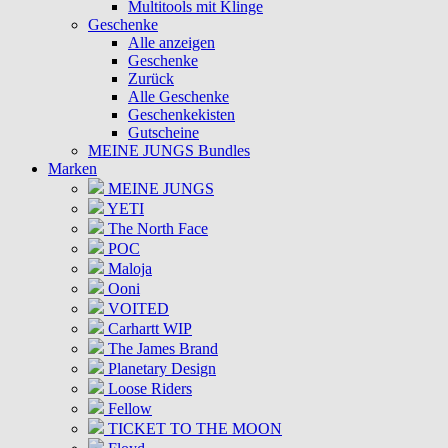
Multitools mit Klinge
Geschenke
Alle anzeigen
Geschenke
Zurück
Alle Geschenke
Geschenkekisten
Gutscheine
MEINE JUNGS Bundles
Marken
MEINE JUNGS
YETI
The North Face
POC
Maloja
Ooni
VOITED
Carhartt WIP
The James Brand
Planetary Design
Loose Riders
Fellow
TICKET TO THE MOON