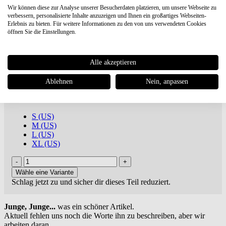
Wir können diese zur Analyse unserer Besucherdaten platzieren, um unsere Webseite zu
verbessern, personalisierte Inhalte anzuzeigen und Ihnen ein großartiges Webseiten-
Gramicci
Pant Straight Fit
Erlebnis zu bieten. Für weitere Informationen zu den von uns verwendeten Cookies
öffnen Sie die Einstellungen.
€ 98,96
€ 109,95 UVP **
Du sparst 10%
Alle akzeptieren
ab 100€
versandkostenfreie Lieferung oder Buch dabei ***
inkl. MwSt., zuzügl.
Versandkosten
Ablehnen
Nein, anpassen
Artikel-Nr.: G116-OGT-SHELL
Marke:
Gramicci
S (US)
M (US)
L (US)
XL (US)
Wähle eine Variante
Schlag jetzt zu und sicher dir dieses Teil reduziert.
Junge, Junge...
was ein schöner Artikel.
Aktuell fehlen uns noch die Worte ihn zu beschreiben, aber wir
arbeiten daran.