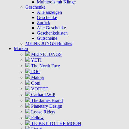
Multitools mit Klinge
Geschenke
Alle anzeigen
Geschenke
Zurück
Alle Geschenke
Geschenkekisten
Gutscheine
MEINE JUNGS Bundles
Marken
MEINE JUNGS
YETI
The North Face
POC
Maloja
Ooni
VOITED
Carhartt WIP
The James Brand
Planetary Design
Loose Riders
Fellow
TICKET TO THE MOON