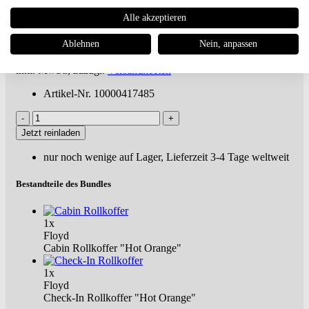
Cabin & Check-In
Alle akzeptieren
€ 1.160,00
€ 1.290,00 UVP **
Ablehnen
Nein, anpassen
Du sparst 10%
Versandkostenfreie
Lieferung***
inkl. MwSt., zuzügl.
Versandkosten
Artikel-Nr. 10000417485
Jetzt reinladen
nur noch wenige auf Lager, Lieferzeit 3-4 Tage weltweit
Bestandteile des Bundles
1x
Floyd
Cabin Rollkoffer "Hot Orange"
1x
Floyd
Check-In Rollkoffer "Hot Orange"