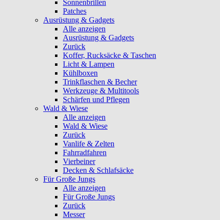
Sonnenbrillen
Patches
Ausrüstung & Gadgets
Alle anzeigen
Ausrüstung & Gadgets
Zurück
Koffer, Rucksäcke & Taschen
Licht & Lampen
Kühlboxen
Trinkflaschen & Becher
Werkzeuge & Multitools
Schärfen und Pflegen
Wald & Wiese
Alle anzeigen
Wald & Wiese
Zurück
Vanlife & Zelten
Fahrradfahren
Vierbeiner
Decken & Schlafsäcke
Für Große Jungs
Alle anzeigen
Für Große Jungs
Zurück
Messer