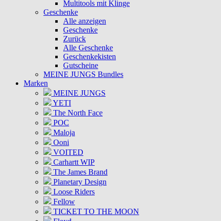
Multitools mit Klinge
Geschenke
Alle anzeigen
Geschenke
Zurück
Alle Geschenke
Geschenkekisten
Gutscheine
MEINE JUNGS Bundles
Marken
MEINE JUNGS
YETI
The North Face
POC
Maloja
Ooni
VOITED
Carhartt WIP
The James Brand
Planetary Design
Loose Riders
Fellow
TICKET TO THE MOON