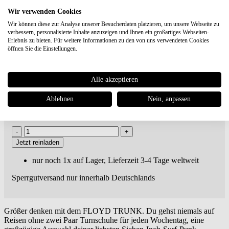
Wir verwenden Cookies
Wir können diese zur Analyse unserer Besucherdaten platzieren, um unsere Webseite zu
Floyd
Trunk Rollkoffer "Bounty
verbessern, personalisierte Inhalte anzuzeigen und Ihnen ein großartiges Webseiten-
Erlebnis zu bieten. Für weitere Informationen zu den von uns verwendeten Cookies
White"
öffnen Sie die Einstellungen.
€ 795,00
Versandkostenfreie
Lieferung***
Alle akzeptieren
inkl. MwSt., zuzügl.
Versandkosten
Ablehnen
Nein, anpassen
Artikel-Nr.: FL2401-TR007
Marke:
Floyd
Jetzt reinladen
nur noch 1x auf Lager, Lieferzeit 3-4 Tage weltweit
Sperrgutversand nur innerhalb Deutschlands
Größer denken mit dem FLOYD TRUNK. Du gehst niemals auf
Reisen ohne zwei Paar Turnschuhe für jeden Wochentag, eine