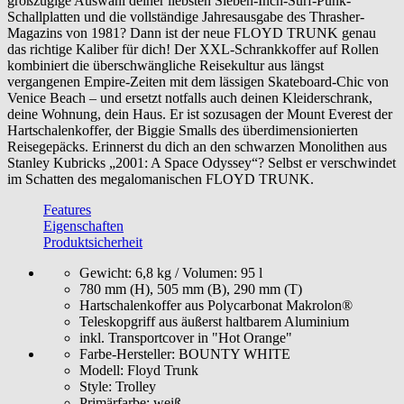
großzügige Auswahl deiner liebsten Sieben-Inch-Surf-Punk-
Schallplatten und die vollständige Jahresausgabe des Thrasher-
Magazins von 1981? Dann ist der neue FLOYD TRUNK genau
das richtige Kaliber für dich! Der XXL-Schrankkoffer auf Rollen
kombiniert die überschwängliche Reisekultur aus längst
vergangenen Empire-Zeiten mit dem lässigen Skateboard-Chic von
Venice Beach – und ersetzt notfalls auch deinen Kleiderschrank,
deine Wohnung, dein Haus. Er ist sozusagen der Mount Everest der
Hartschalenkoffer, der Biggie Smalls des überdimensionierten
Reisegepäcks. Erinnerst du dich an den schwarzen Monolithen aus
Stanley Kubricks „2001: A Space Odyssey“? Selbst er verschwindet
im Schatten des megalomanischen FLOYD TRUNK.
Features
Eigenschaften
Produktsicherheit
Gewicht: 6,8 kg / Volumen: 95 l
780 mm (H), 505 mm (B), 290 mm (T)
Hartschalenkoffer aus Polycarbonat Makrolon®
Teleskopgriff aus äußerst haltbarem Aluminium
inkl. Transportcover in "Hot Orange"
Farbe-Hersteller:
BOUNTY WHITE
Modell:
Floyd Trunk
Style:
Trolley
Primärfarbe:
weiß