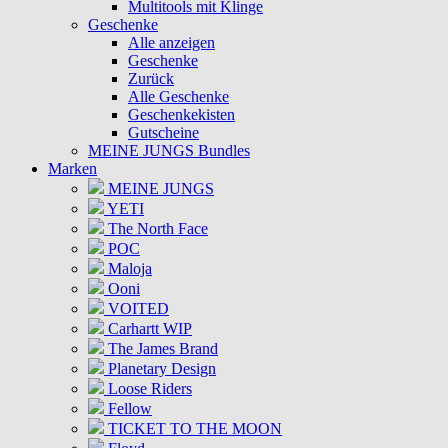
Multitools mit Klinge
Geschenke
Alle anzeigen
Geschenke
Zurück
Alle Geschenke
Geschenkekisten
Gutscheine
MEINE JUNGS Bundles
Marken
MEINE JUNGS
YETI
The North Face
POC
Maloja
Ooni
VOITED
Carhartt WIP
The James Brand
Planetary Design
Loose Riders
Fellow
TICKET TO THE MOON