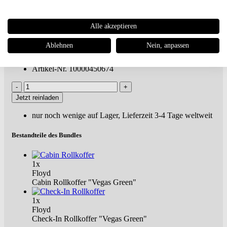
Cabin & Check-In
€ 1.160,00
€ 1.290,00 UVP **
Alle akzeptieren
Du sparst 10%
Versandkostenfreie
Lieferung***
Ablehnen
Nein, anpassen
inkl. MwSt., zuzügl.
Versandkosten
Artikel-Nr. 10000450674
Jetzt reinladen
nur noch wenige auf Lager, Lieferzeit 3-4 Tage weltweit
Bestandteile des Bundles
1x
Floyd
Cabin Rollkoffer "Vegas Green"
1x
Floyd
Check-In Rollkoffer "Vegas Green"