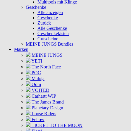
Multitools mit Klinge
Geschenke
Alle anzeigen
Geschenke
Zurück
Alle Geschenke
Geschenkekisten
Gutscheine
MEINE JUNGS Bundles
Marken
MEINE JUNGS
YETI
The North Face
POC
Maloja
Ooni
VOITED
Carhartt WIP
The James Brand
Planetary Design
Loose Riders
Fellow
TICKET TO THE MOON