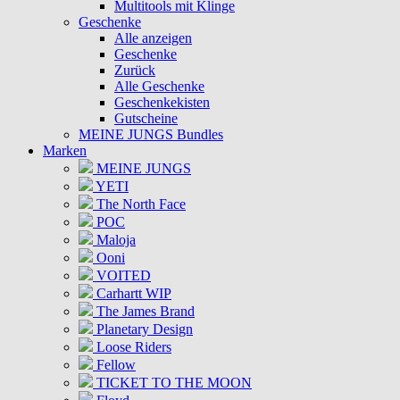
Multitools mit Klinge
Geschenke
Alle anzeigen
Geschenke
Zurück
Alle Geschenke
Geschenkekisten
Gutscheine
MEINE JUNGS Bundles
Marken
MEINE JUNGS
YETI
The North Face
POC
Maloja
Ooni
VOITED
Carhartt WIP
The James Brand
Planetary Design
Loose Riders
Fellow
TICKET TO THE MOON