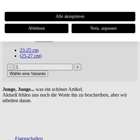
€ 24,95
Alle akzeptieren
ab 100€
versandkostenfreie Lieferung oder Buch dabei ***
inkl. MwSt., zuzügl.
Versandkosten
Ablehnen
Nein, anpassen
Artikel-Nr.: SX-M06-A
Marke:
Gramicci
23-25 cm
(25-27 cm)
Wähle eine Variante
Junge, Junge...
was ein schöner Artikel.
Aktuell fehlen uns noch die Worte ihn zu beschreiben, aber wir
arbeiten daran.
Eigenschaften