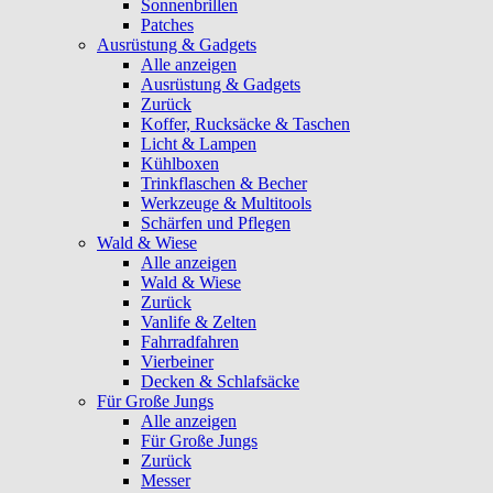
Sonnenbrillen
Patches
Ausrüstung & Gadgets
Alle anzeigen
Ausrüstung & Gadgets
Zurück
Koffer, Rucksäcke & Taschen
Licht & Lampen
Kühlboxen
Trinkflaschen & Becher
Werkzeuge & Multitools
Schärfen und Pflegen
Wald & Wiese
Alle anzeigen
Wald & Wiese
Zurück
Vanlife & Zelten
Fahrradfahren
Vierbeiner
Decken & Schlafsäcke
Für Große Jungs
Alle anzeigen
Für Große Jungs
Zurück
Messer