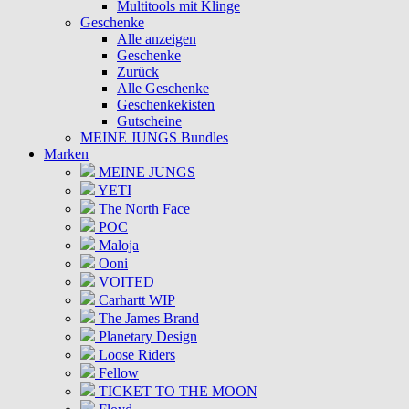
Multitools mit Klinge
Geschenke
Alle anzeigen
Geschenke
Zurück
Alle Geschenke
Geschenkekisten
Gutscheine
MEINE JUNGS Bundles
Marken
MEINE JUNGS
YETI
The North Face
POC
Maloja
Ooni
VOITED
Carhartt WIP
The James Brand
Planetary Design
Loose Riders
Fellow
TICKET TO THE MOON