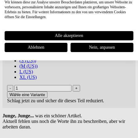
Wir können diese zur Analyse unserer Besucherdaten platzieren, um unsere Webseite zu
Gramicci
Corduroy G-Short
verbessern, personalisierte Inhalte anzuzeigen und Ihnen ein großartiges Webseiten-
Erlebnis zu bieten. Für weitere Informationen zu den von uns verwendeten Cookies
öffnen Sie die Einstellungen.
€ 94,46
€ 104,95 UVP **
Du sparst 10%
ab 100€
versandkostenfreie Lieferung oder Buch dabei ***
inkl. MwSt., zuzügl.
Versandkosten
Alle akzeptieren
Artikel-Nr.: G6SM-P125-BEIGE
Ablehnen
Nein, anpassen
Marke:
Gramicci
(S (US))
(M (US))
L (US)
XL (US)
Wähle eine Variante
Schlag jetzt zu und sicher dir dieses Teil reduziert.
Junge, Junge...
was ein schöner Artikel.
Aktuell fehlen uns noch die Worte ihn zu beschreiben, aber wir
arbeiten daran.