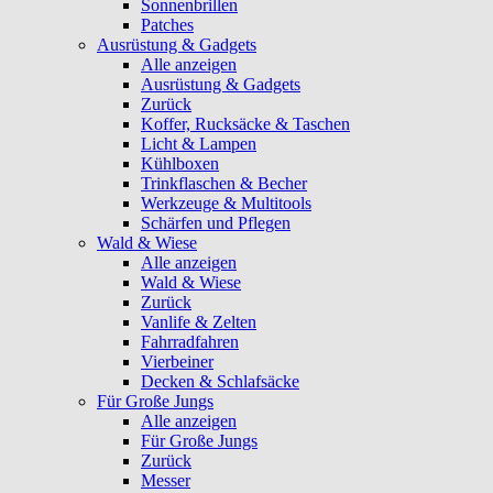
Sonnenbrillen
Patches
Ausrüstung & Gadgets
Alle anzeigen
Ausrüstung & Gadgets
Zurück
Koffer, Rucksäcke & Taschen
Licht & Lampen
Kühlboxen
Trinkflaschen & Becher
Werkzeuge & Multitools
Schärfen und Pflegen
Wald & Wiese
Alle anzeigen
Wald & Wiese
Zurück
Vanlife & Zelten
Fahrradfahren
Vierbeiner
Decken & Schlafsäcke
Für Große Jungs
Alle anzeigen
Für Große Jungs
Zurück
Messer