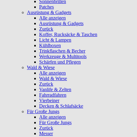
Sonnenbrillen
Patches
Ausrüstung & Gadgets
Alle anzeigen
Ausrüstung & Gadgets
Zurück
Koffer, Rucksäcke & Taschen
Licht & Lampen
Kühlboxen
Trinkflaschen & Becher
Werkzeuge & Multitools
Schärfen und Pflegen
Wald & Wiese
Alle anzeigen
Wald & Wiese
Zurück
Vanlife & Zelten
Fahrradfahren
Vierbeiner
Decken & Schlafsäcke
Für Große Jungs
Alle anzeigen
Für Große Jungs
Zurück
Messer