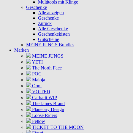
Multitools mit Klinge
Geschenke
Alle anzeigen
Geschenke
Zurück
Alle Geschenke
Geschenkekisten
Gutscheine
MEINE JUNGS Bundles
Marken
MEINE JUNGS
YETI
The North Face
POC
Maloja
Ooni
VOITED
Carhartt WIP
The James Brand
Planetary Design
Loose Riders
Fellow
TICKET TO THE MOON