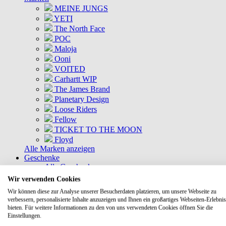
MEINE JUNGS
YETI
The North Face
POC
Maloja
Ooni
VOITED
Carhartt WIP
The James Brand
Planetary Design
Loose Riders
Fellow
TICKET TO THE MOON
Floyd
Alle Marken anzeigen
Geschenke
Alle Geschenke
Geschenkkisten
Wir verwenden Cookies
Gutscheine
Wir können diese zur Analyse unserer Besucherdaten platzieren, um unsere Webseite zu
DEALS
verbessern, personalisierte Inhalte anzuzeigen und Ihnen ein großartiges Webseiten-Erlebnis
Aktuelle Deals
bieten. Für weitere Informationen zu den von uns verwendeten Cookies öffnen Sie die
Kommende Deals
Einstellungen.
MEINE JUNGS Bundles