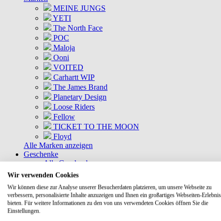
MEINE JUNGS
YETI
The North Face
POC
Maloja
Ooni
VOITED
Carhartt WIP
The James Brand
Planetary Design
Loose Riders
Fellow
TICKET TO THE MOON
Floyd
Alle Marken anzeigen
Geschenke
Alle Geschenke
Geschenkkisten
Wir verwenden Cookies
Gutscheine
Wir können diese zur Analyse unserer Besucherdaten platzieren, um unsere Webseite zu
DEALS
verbessern, personalisierte Inhalte anzuzeigen und Ihnen ein großartiges Webseiten-Erlebnis
Aktuelle Deals
bieten. Für weitere Informationen zu den von uns verwendeten Cookies öffnen Sie die
Kommende Deals
Einstellungen.
MEINE JUNGS Bundles