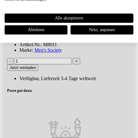
Men's Society
Whiskey Kühlsteine
€ 15,10
€ 18,00 UVP **
Alle akzeptieren
Du sparst 16%
ab 100€
versandkostenfreie Lieferung oder Buch dabei ***
Ablehnen
Nein, anpassen
inkl. MwSt., zuzügl.
Versandkosten
Artikel-Nr.: M8011
Marke:
Men's Society
Jetzt reinladen
Verfügbar, Lieferzeit 3-4 Tage weltweit
Passt gut dazu