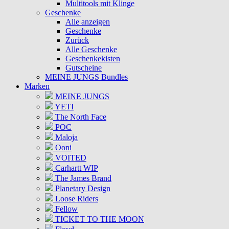
Multitools mit Klinge
Geschenke
Alle anzeigen
Geschenke
Zurück
Alle Geschenke
Geschenkekisten
Gutscheine
MEINE JUNGS Bundles
Marken
MEINE JUNGS
YETI
The North Face
POC
Maloja
Ooni
VOITED
Carhartt WIP
The James Brand
Planetary Design
Loose Riders
Fellow
TICKET TO THE MOON