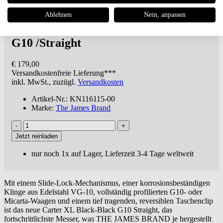
The James Brand
The Carter XL
Ablehnen
Nein, anpassen
Taschenmesser - Black / Stainless /
G10 /Straight
€ 179,00
Versandkostenfreie
Lieferung***
inkl. MwSt., zuzügl.
Versandkosten
Artikel-Nr.: KN116115-00
Marke:
The James Brand
Jetzt reinladen
nur noch 1x auf Lager, Lieferzeit 3-4 Tage weltweit
Mit einem Slide-Lock-Mechanismus, einer korrosionsbeständigen
Klinge aus Edelstahl VG-10, vollständig profilierten G10- oder
Micarta-Waagen und einem tief tragenden, reversiblen Taschenclip
ist das neue Carter XL Black-Black G10 Straight, das
fortschrittlichste Messer, was THE JAMES BRAND je hergestellt