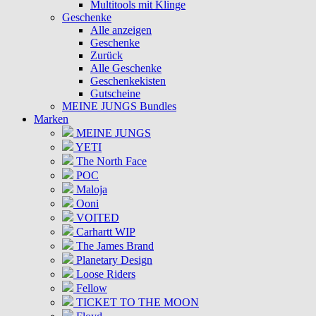
Multitools mit Klinge
Geschenke
Alle anzeigen
Geschenke
Zurück
Alle Geschenke
Geschenkekisten
Gutscheine
MEINE JUNGS Bundles
Marken
MEINE JUNGS
YETI
The North Face
POC
Maloja
Ooni
VOITED
Carhartt WIP
The James Brand
Planetary Design
Loose Riders
Fellow
TICKET TO THE MOON