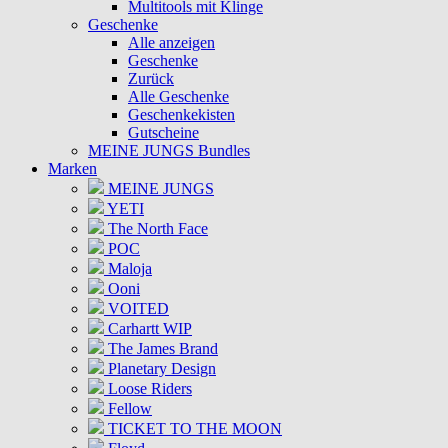
Multitools mit Klinge
Geschenke
Alle anzeigen
Geschenke
Zurück
Alle Geschenke
Geschenkekisten
Gutscheine
MEINE JUNGS Bundles
Marken
MEINE JUNGS
YETI
The North Face
POC
Maloja
Ooni
VOITED
Carhartt WIP
The James Brand
Planetary Design
Loose Riders
Fellow
TICKET TO THE MOON