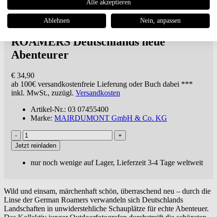
Alle akzeptieren
MAIRDUMONT GmbH & Co. KG
Ablehnen
Nein, anpassen
DuMont Bildband - GERMAN
ROAMERS Deutschlands neue
Abenteurer
€ 34,90
ab 100€
versandkostenfreie Lieferung oder Buch dabei ***
inkl. MwSt., zuzügl.
Versandkosten
Artikel-Nr.: 03 07455400
Marke:
MAIRDUMONT GmbH & Co. KG
Jetzt reinladen
nur noch wenige auf Lager, Lieferzeit 3-4 Tage weltweit
Wild und einsam, märchenhaft schön, überraschend neu – durch die
Linse der German Roamers verwandeln sich Deutschlands
Landschaften in unwiderstehliche Schauplätze für echte Abenteuer.