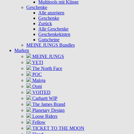
Multitools mit Klinge
Geschenke
Alle anzeigen
Geschenke
Zurück
Alle Geschenke
Geschenkekisten
Gutscheine
MEINE JUNGS Bundles
Marken
MEINE JUNGS
YETI
The North Face
POC
Maloja
Ooni
VOITED
Carhartt WIP
The James Brand
Planetary Design
Loose Riders
Fellow
TICKET TO THE MOON